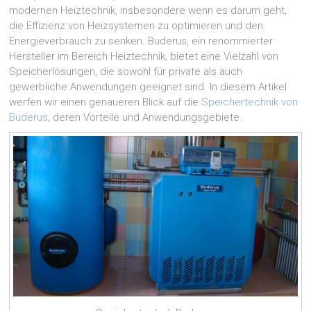
modernen Heiztechnik, insbesondere wenn es darum geht,
große
die Effizienz von Heizsystemen zu optimieren und den
Investition.
In
Energieverbrauch zu senken. Buderus, ein renommierter
diesem
Hersteller im Bereich Heiztechnik, bietet eine Vielzahl von
Beitrag
Speicherlösungen, die sowohl für private als auch
erfahren
gewerbliche Anwendungen geeignet sind. In diesem Artikel
Sie,
werfen wir einen genaueren Blick auf die
Speichertechnik von
worauf
Buderus
, deren Vorteile und Anwendungsgebiete.
Sie
bei
einer
Heizungssanierung
achten
müssen.